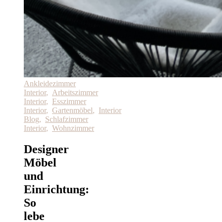
Ankleidezimmer
Interior
,
Arbeitszimmer
Interior
,
Esszimmer
Interior
,
Gartenmöbel
,
Interior
Blog
,
Schlafzimmer
Interior
,
Wohnzimmer
Designer
Möbel
und
Einrichtung:
So
lebe