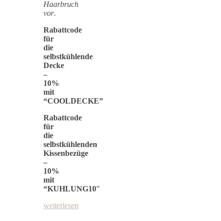
Haarbruch
vor
.
Rabattcode
für
die
selbstkühlende
Decke
–
10%
mit
“COOLDECKE”
Rabattcode
für
die
selbstkühlenden
Kissenbezüge
–
10%
mit
“KUHLUNG10
”
weiterlesen