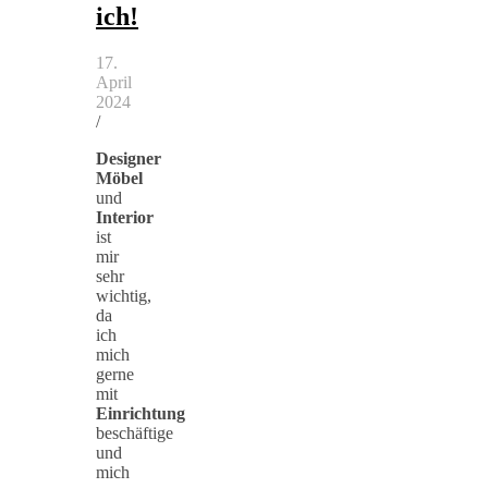
ich!
17.
April
2024
/
Designer
Möbel
und
Interior
ist
mir
sehr
wichtig,
da
ich
mich
gerne
mit
Einrichtung
beschäftige
und
mich