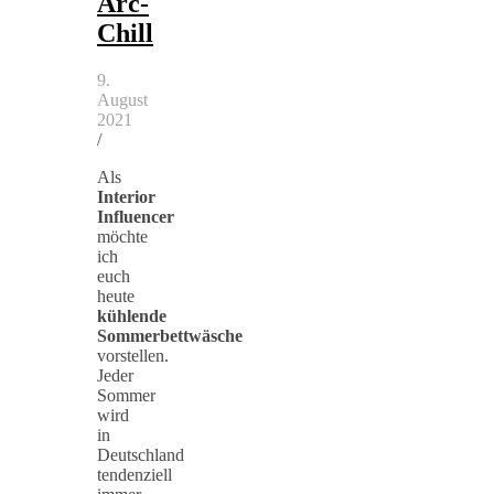
Arc-
Chill
9.
August
2021
/
Als
Interior
Influencer
möchte
ich
euch
heute
kühlende
Sommerbettwäsche
vorstellen.
Jeder
Sommer
wird
in
Deutschland
tendenziell