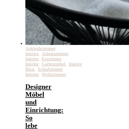
Ankleidezimmer
Interior
,
Arbeitszimmer
Interior
,
Esszimmer
Interior
,
Gartenmöbel
,
Interior
Blog
,
Schlafzimmer
Interior
,
Wohnzimmer
Designer
Möbel
und
Einrichtung:
So
lebe