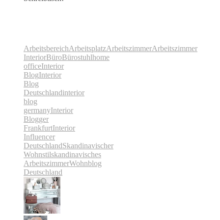
Arbeitsbereich
Arbeitsplatz
Arbeitszimmer
Arbeitszimmer
Interior
Büro
Bürostuhl
home
office
Interior
Blog
Interior
Blog
Deutschland
interior
blog
germany
Interior
Blogger
Frankfurt
Interior
Influencer
Deutschland
Skandinavischer
Wohnstil
skandinavisches
Arbeitszimmer
Wohnblog
Deutschland