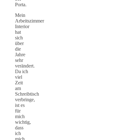
Porta.
Mein
Arbeitszimmer
Interior
hat
sich
über
die
Jahre
sehr
verändert.
Da ich
viel
Zeit
am
Schreibtisch
verbringe,
ist es
für
mich
wichtig,
dass
ich
mich