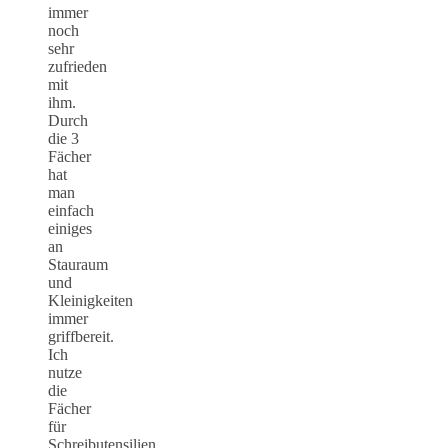
immer
noch
sehr
zufrieden
mit
ihm.
Durch
die 3
Fächer
hat
man
einfach
einiges
an
Stauraum
und
Kleinigkeiten
immer
griffbereit.
Ich
nutze
die
Fächer
für
Schreibutensilien