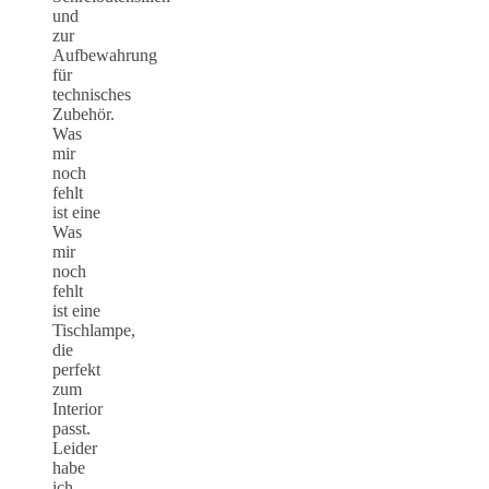
und
zur
Aufbewahrung
für
technisches
Zubehör.
Was
mir
noch
fehlt
ist eine
Was
mir
noch
fehlt
ist eine
Tischlampe,
die
perfekt
zum
Interior
passt.
Leider
habe
ich