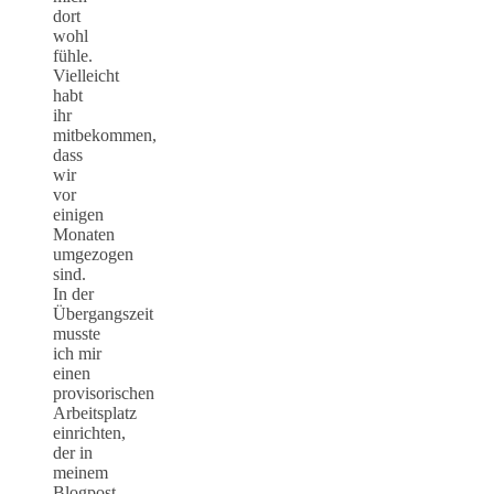
dort
wohl
fühle.
Vielleicht
habt
ihr
mitbekommen,
dass
wir
vor
einigen
Monaten
umgezogen
sind.
In der
Übergangszeit
musste
ich mir
einen
provisorischen
Arbeitsplatz
einrichten,
der in
meinem
Blogpost