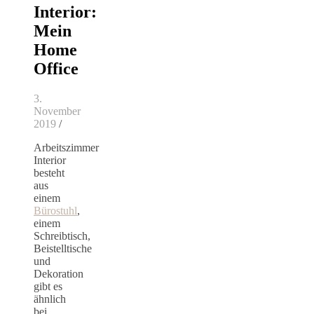
Interior:
Mein
Home
Office
3.
November
2019
/
Arbeitszimmer
Interior
besteht
aus
einem
Bürostuhl
,
einem
Schreibtisch,
Beistelltische
und
Dekoration
gibt es
ähnlich
bei