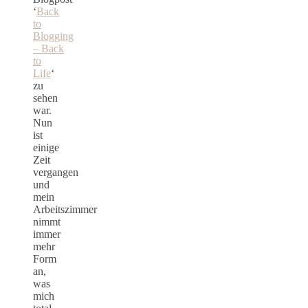
‘
Back
to
Blogging
– Back
to
Life
‘
zu
sehen
war.
Nun
ist
einige
Zeit
vergangen
und
mein
Arbeitszimmer
nimmt
immer
mehr
Form
an,
was
mich