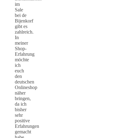
im
Sale
bei de
Bijenkorf
gibt es
zahlreich.
In
meiner
Shop-
Erfahrung
möchte
ich
euch
den
deutschen
Onlineshop
näher
bringen,
da ich
bisher
sehr
positive
Erfahrungen
gemacht
habe