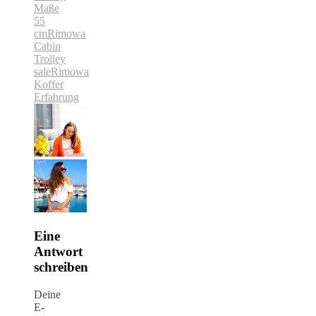
Maße
55
cm
Rimowa
Cabin
Trolley
sale
Rimowa
Koffer
Erfahrung
Eine
Antwort
schreiben
Deine
E-