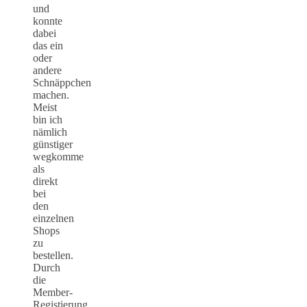
und
konnte
dabei
das ein
oder
andere
Schnäppchen
machen.
Meist
bin ich
nämlich
günstiger
wegkomme
als
direkt
bei
den
einzelnen
Shops
zu
bestellen.
Durch
die
Member-
Registierung