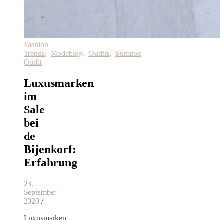
Fashion
Trends
,
Modeblog
,
Outfits
,
Summer
Outfit
Luxusmarken
im
Sale
bei
de
Bijenkorf:
Erfahrung
23.
September
2020
/
Luxusmarken