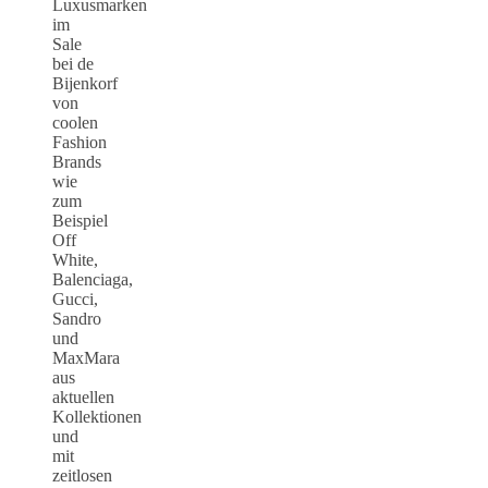
Luxusmarken
im
Sale
bei de
Bijenkorf
von
coolen
Fashion
Brands
wie
zum
Beispiel
Off
White,
Balenciaga,
Gucci,
Sandro
und
MaxMara
aus
aktuellen
Kollektionen
und
mit
zeitlosen