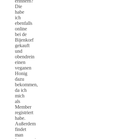
erinnern?
Die
habe
ich
ebenfalls
online
bei de
Bijenkorf
gekauft
und
obendrein
einen
veganen
Honig
dazu
bekommen,
da ich
mich
als
Member
registriert
habe.
Außerdem
findet
man