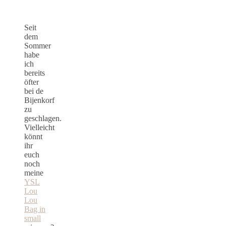
Pierlot
Seit
dem
Sommer
habe
ich
bereits
öfter
bei de
Bijenkorf
zu
geschlagen.
Vielleicht
könnt
ihr
euch
noch
meine
YSL
Lou
Lou
Bag in
small