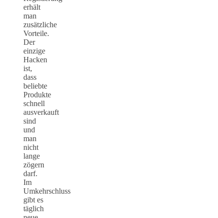
erhält
man
zusätzliche
Vorteile.
Der
einzige
Hacken
ist,
dass
beliebte
Produkte
schnell
ausverkauft
sind
und
man
nicht
lange
zögern
darf.
Im
Umkehrschluss
gibt es
täglich
neue