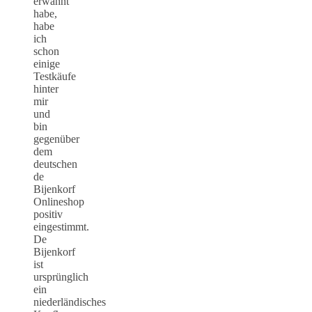
erwähnt
habe,
habe
ich
schon
einige
Testkäufe
hinter
mir
und
bin
gegenüber
dem
deutschen
de
Bijenkorf
Onlineshop
positiv
eingestimmt.
De
Bijenkorf
ist
ursprünglich
ein
niederländisches