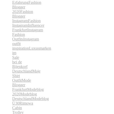
Erfahrung
Fashion
Blogger
2020
Fashion
Blogger
Instagram
Fashion
Instagram
Influencer
Frankfurt
Instagram
Fashion
Outfits
Instagram
outfit
inspiration
Luxusmarken
im
Sale
bei de
Bijenkorf
Deutschland
Maje
Shirt
Outfit
Mode
Blogger
Frankfurt
Modeblog
2020
Modeblog
Deutschland
Modeblog
Ü30
Rimowa
Cabin
Trolley