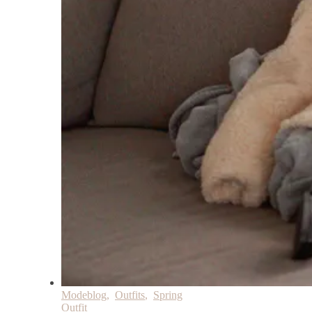
Modeblog
,
Outfits
,
Spring
Outfit