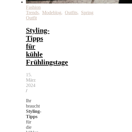
Fashion
Trends
,
Modeblog
,
Outfits
,
Spring
Outfit
Styling-
Tipps
für
kühle
Frühlingstage
15.
März
2024
/
Ihr
braucht
Styling-
Tipps
für
die