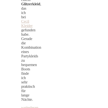
Glitzerkleid
,
das
ich
bei
Cecil
Kleider
gefunden
habe.
Gerade
die
Kombination
eines
Partykleids
zu
bequemen
Boots
finde
ich
sehr
praktisch
für
lange
Nächte.
weiterlesen