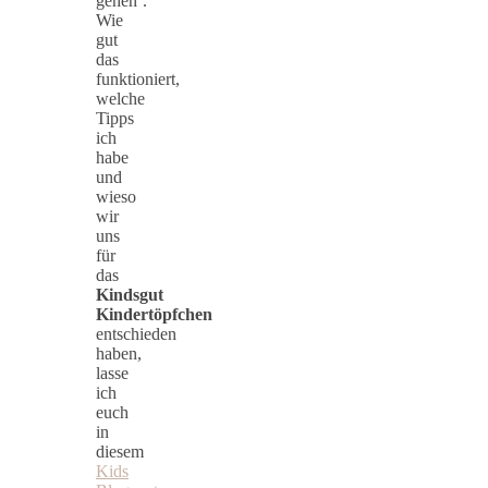
gehen’.
Wie
gut
das
funktioniert,
welche
Tipps
ich
habe
und
wieso
wir
uns
für
das
Kindsgut
Kindertöpfchen
entschieden
haben,
lasse
ich
euch
in
diesem
Kids