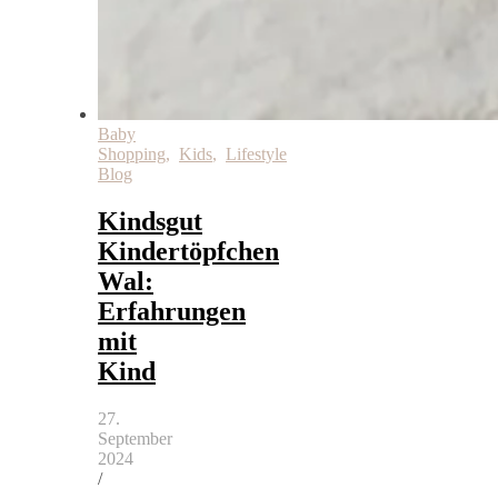
Baby
Shopping
,
Kids
,
Lifestyle
Blog
Kindsgut
Kindertöpfchen
Wal:
Erfahrungen
mit
Kind
27.
September
2024
/