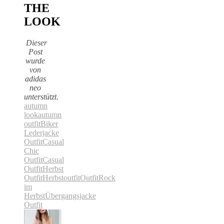
THE
LOOK
Dieser
Post
wurde
von
adidas
neo
unterstützt.
autumn
look
autumn
outfit
Biker
Lederjacke
Outfit
Casual
Chic
Outfit
Casual
Outfit
Herbst
Outfit
Herbstoutfit
Outfit
Rock
im
Herbst
Übergangsjacke
Outfit