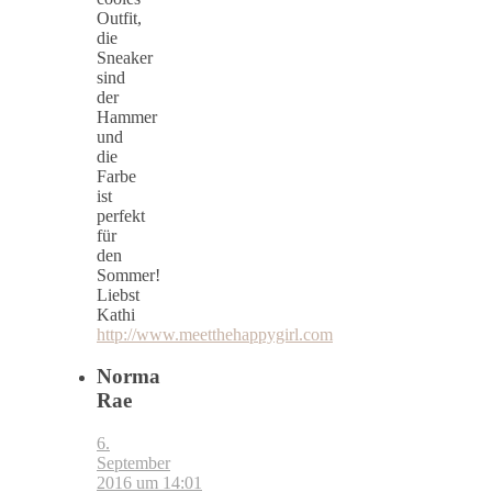
Outfit,
die
Sneaker
sind
der
Hammer
und
die
Farbe
ist
perfekt
für
den
Sommer!
Liebst
Kathi
http://www.meetthehappygirl.com
Norma
Rae
6.
September
2016 um 14:01