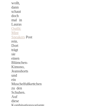
wollt,
dann
schaut
doch
mal in
Lauras
Outfit:
Mint
Sneakers
Post
rein.
Dort
trägt
sie
einen
Blümchen-
Kimono,
Jeansshorts
und
ein
Muschelfußkettchen
zu den
Schuhen.
Auf
diese
Kombinationsvariante