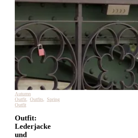
Autumn
Outfit
,
Outfits
,
Spring
Outfit
Outfit:
Lederjacke
und