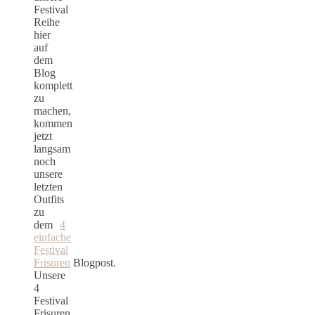
Festival
Reihe
hier
auf
dem
Blog
komplett
zu
machen,
kommen
jetzt
langsam
noch
unsere
letzten
Outfits
zu
dem
4
einfache
Festival
Frisuren
Blogpost.
Unsere
4
Festival
Frisuren