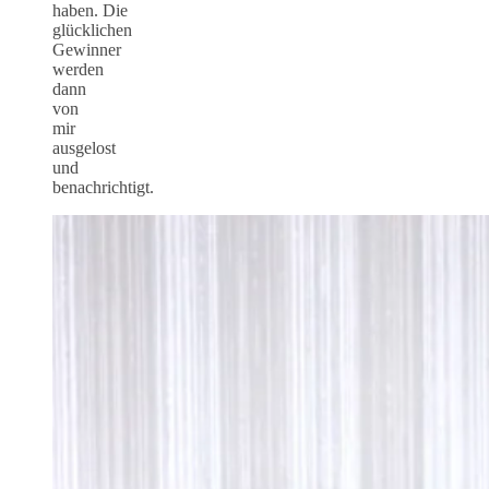
haben. Die
glücklichen
Gewinner
werden
dann
von
mir
ausgelost
und
benachrichtigt.