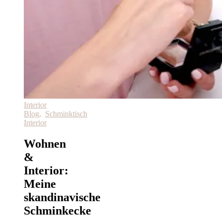
Interior
Blog
,
Schminktisch
Interior
Wohnen
&
Interior:
Meine
skandinavische
Schminkecke