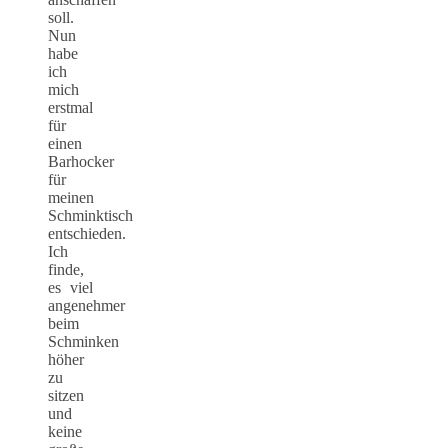
soll.
Nun
habe
ich
mich
erstmal
für
einen
Barhocker
für
meinen
Schminktisch
entschieden.
Ich
finde,
es viel
angenehmer
beim
Schminken
höher
zu
sitzen
und
keine