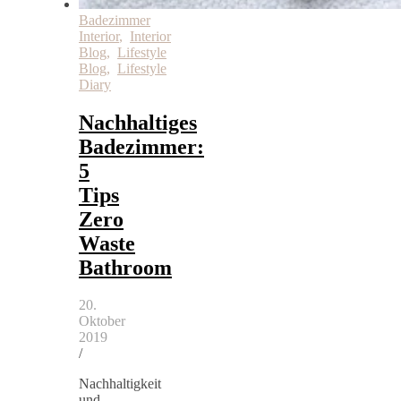
Badezimmer
Interior
,
Interior
Blog
,
Lifestyle
Blog
,
Lifestyle
Diary
Nachhaltiges
Badezimmer:
5
Tips
Zero
Waste
Bathroom
20.
Oktober
2019
/
Nachhaltigkeit
und