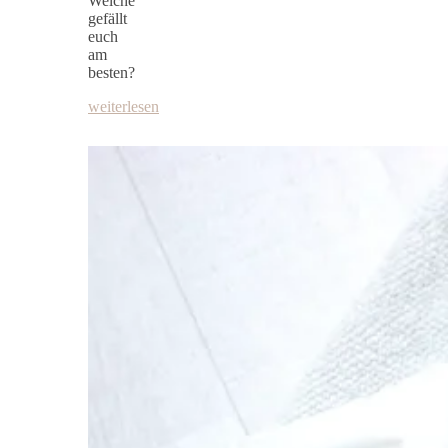
Welche
gefällt
euch
am
besten?
weiterlesen