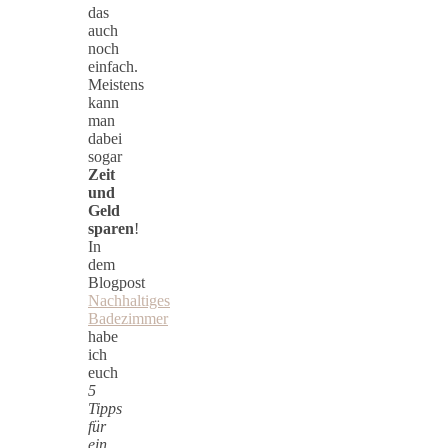
das
auch
noch
einfach.
Meistens
kann
man
dabei
sogar
Zeit
und
Geld
sparen
!
In
dem
Blogpost
Nachhaltiges
Badezimmer
habe
ich
euch
5
Tipps
für
ein