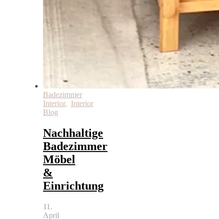
Badezimmer
Interior
,
Interior
Blog
Nachhaltige
Badezimmer
Möbel
&
Einrichtung
11.
April