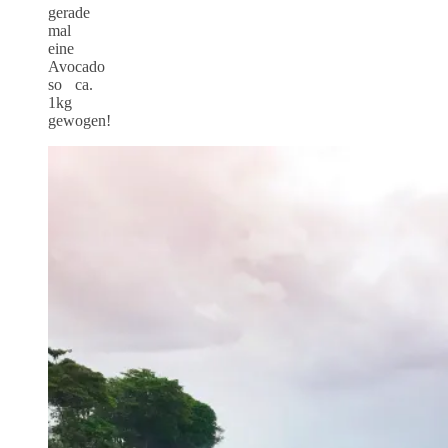
gerade
mal
eine
Avocado
so ca.
1kg
gewogen!