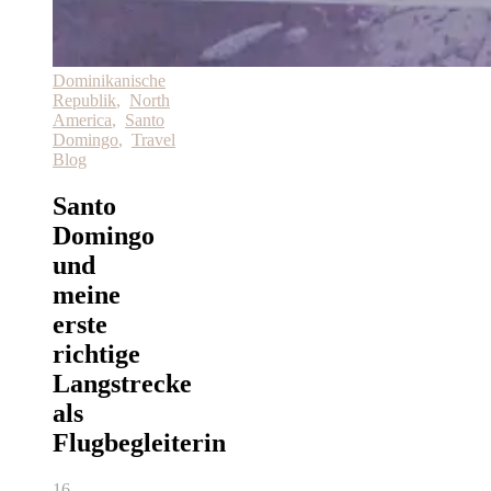
Dominikanische
Republik
,
North
America
,
Santo
Domingo
,
Travel
Blog
Santo
Domingo
und
meine
erste
richtige
Langstrecke
als
Flugbegleiterin
16.