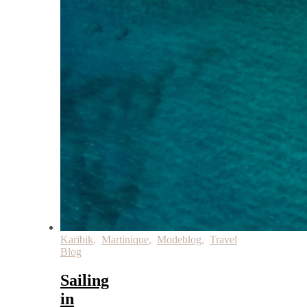
Karibik
,
Martinique
,
Modeblog
,
Travel
Blog
Sailing
in