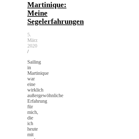
Martinique:
Meine
Segelerfahrungen
5.
März
2020
/
Sailing
in
Martinique
war
eine
wirklich
außergewöhnliche
Erfahrung
für
mich,
die
ich
heute
mit