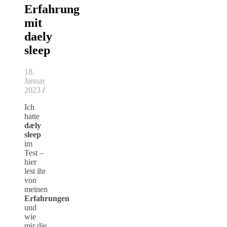
Erfahrung
mit
daely
sleep
18.
Januar
2023
/
Ich
hatte
dæly
sleep
im
Test –
hier
lest ihr
von
meinen
Erfahrungen
und
wie
mir die