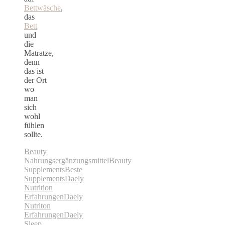
Bettwäsche
,
das
Bett
und
die
Matratze,
denn
das ist
der Ort
wo
man
sich
wohl
fühlen
sollte.
Beauty
Nahrungsergänzungsmittel
Beauty
Supplements
Beste
Supplements
Daely
Nutrition
Erfahrungen
Daely
Nutriton
Erfahrungen
Daely
Sleep