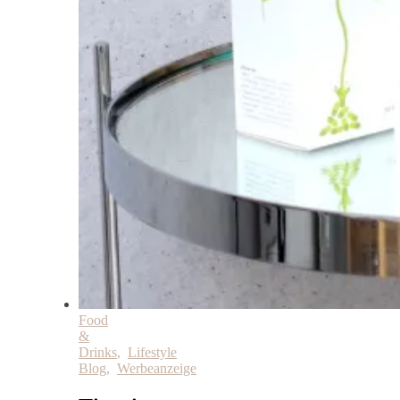
Food
&
Drinks
,
Lifestyle
Blog
,
Werbeanzeige