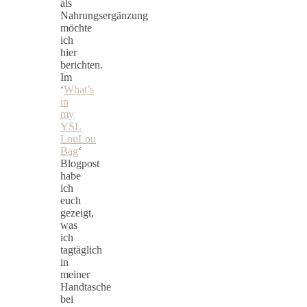
als
Nahrungsergänzung
möchte
ich
hier
berichten.
Im
‘
What’s
in
my
YSL
LouLou
Bag
‘
Blogpost
habe
ich
euch
gezeigt,
was
ich
tagtäglich
in
meiner
Handtasche
bei