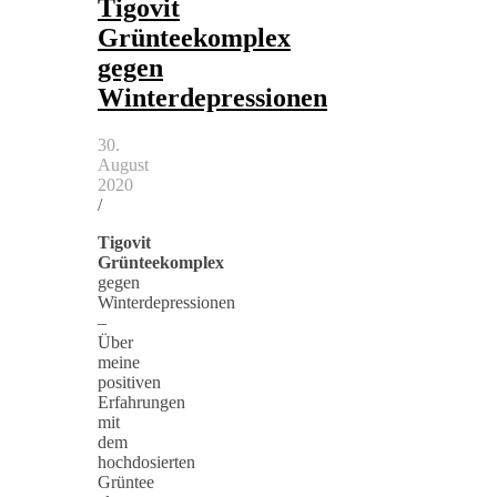
Tigovit
Grünteekomplex
gegen
Winterdepressionen
30.
August
2020
/
Tigovit
Grünteekomplex
gegen
Winterdepressionen
–
Über
meine
positiven
Erfahrungen
mit
dem
hochdosierten
Grüntee