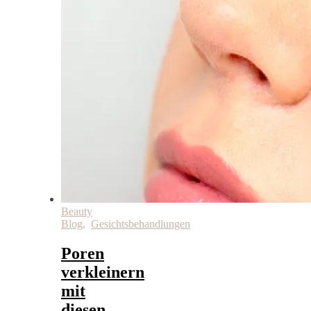
Beauty
Blog
,
Gesichtsbehandlungen
Poren
verkleinern
mit
diesen