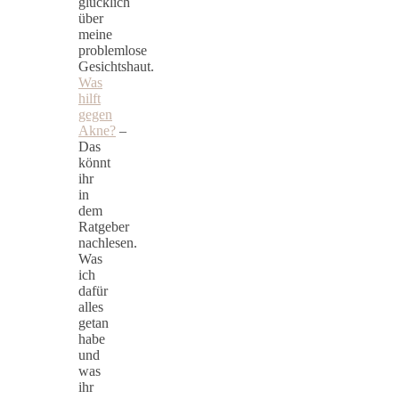
glücklich
über
meine
problemlose
Gesichtshaut.
Was
hilft
gegen
Akne?
–
Das
könnt
ihr
in
dem
Ratgeber
nachlesen.
Was
ich
dafür
alles
getan
habe
und
was
ihr