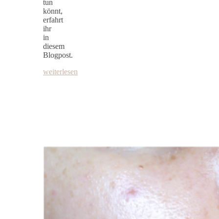
tun
könnt,
erfahrt
ihr
in
diesem
Blogpost.
weiterlesen