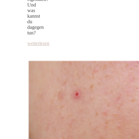
Und
was
kannst
du
dagegen
tun?
weiterlesen