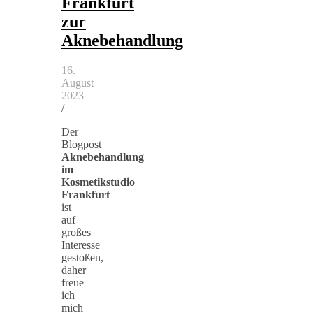
Frankfurt
zur
Aknebehandlung
16.
August
2023
/
Der
Blogpost
Aknebehandlung
im
Kosmetikstudio
Frankfurt
ist
auf
großes
Interesse
gestoßen,
daher
freue
ich
mich