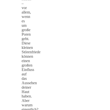
–
vor
allem,
wenn
es
um
große
Poren
geht.
Diese
kleinen
Störenfriede
können
einen
großen
Einfluss
auf
das
Aussehen
deiner
Haut
haben.
Aber
warum
eigentlich?