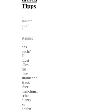
Tipps
4.
Januar
2024
/
Kennst
du
das
auch?
Du
gibst
alles
für
eine
strahlende
Haut,
aber
manchmal
scheint
nichts
zu
helfen