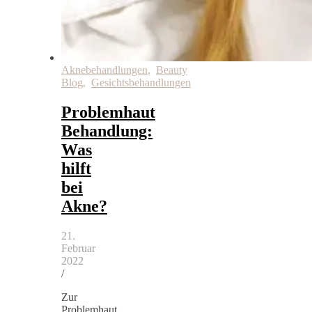
Aknebehandlungen
,
Beauty
Blog
,
Gesichtsbehandlungen
Problemhaut
Behandlung:
Was
hilft
bei
Akne?
21.
Februar
2022
/
Zur
Problemhaut