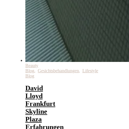
Beauty
Blog
,
Gesichtsbehandlungen
,
Lifestyle
Blog
David
Lloyd
Frankfurt
Skyline
Plaza
Erfahrungen