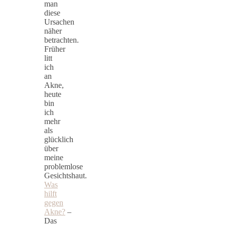
man
diese
Ursachen
näher
betrachten.
Früher
litt
ich
an
Akne,
heute
bin
ich
mehr
als
glücklich
über
meine
problemlose
Gesichtshaut.
Was
hilft
gegen
Akne?
–
Das