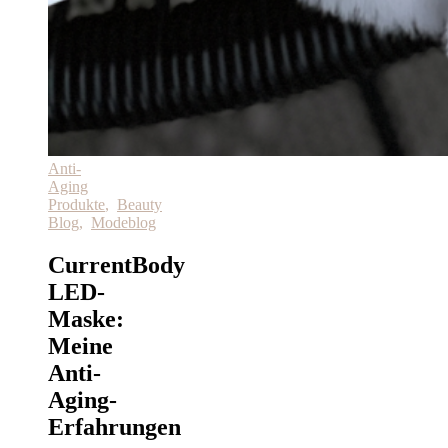
Anti-
Aging
Produkte
,
Beauty
Blog
,
Modeblog
CurrentBody
LED-
Maske:
Meine
Anti-
Aging-
Erfahrungen