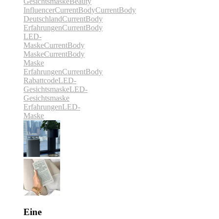
Gesichtsmaske
Beauty
Influencer
CurrentBody
CurrentBody
Deutschland
CurrentBody
Erfahrungen
CurrentBody
LED-
Maske
CurrentBody
Maske
CurrentBody
Maske
Erfahrungen
CurrentBody
Rabattcode
LED-
Gesichtsmaske
LED-
Gesichtsmaske
Erfahrungen
LED-
Maske
Eine