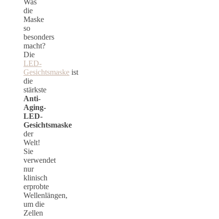
Was
die
Maske
so
besonders
macht?
Die
LED-
Gesichtsmaske
ist
die
stärkste
Anti-
Aging-
LED-
Gesichtsmaske
der
Welt!
Sie
verwendet
nur
klinisch
erprobte
Wellenlängen,
um die
Zellen