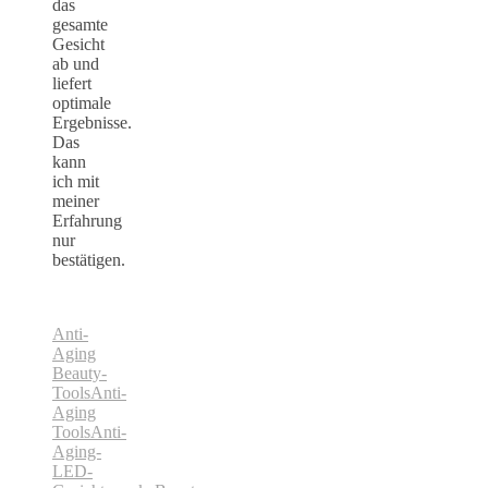
das
gesamte
Gesicht
ab und
liefert
optimale
Ergebnisse.
Das
kann
ich mit
meiner
Erfahrung
nur
bestätigen.
Anti-
Aging
Beauty-
Tools
Anti-
Aging
Tools
Anti-
Aging-
LED-