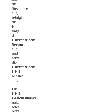
die
Steckdose
auf,
reinigt
die
Haut,
trägt
das
CurrentBody
Serum
auf
und
setzt
die
CurrentBody
LED-
Maske
auf.
Die
LED-
Gesichtsmaske
nutzt
rotes
(633