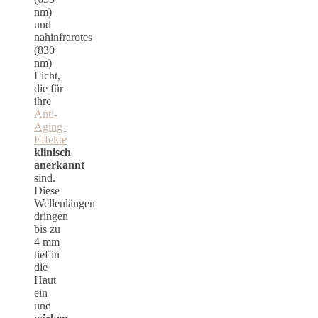
nm)
und
nahinfrarotes
(830
nm)
Licht,
die für
ihre
Anti-
Aging-
Effekte
klinisch
anerkannt
sind.
Diese
Wellenlängen
dringen
bis zu
4 mm
tief in
die
Haut
ein
und