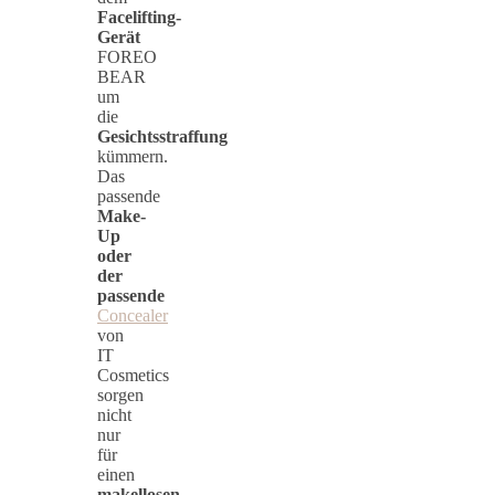
Facelifting-
Gerät
FOREO
BEAR
um
die
Gesichtsstraffung
kümmern.
Das
passende
Make-
Up
oder
der
passende
Concealer
von
IT
Cosmetics
sorgen
nicht
nur
für
einen
makellosen