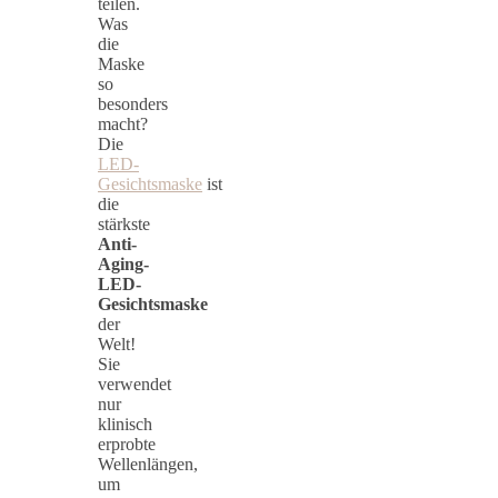
teilen.
Was
die
Maske
so
besonders
macht?
Die
LED-
Gesichtsmaske
ist
die
stärkste
Anti-
Aging-
LED-
Gesichtsmaske
der
Welt!
Sie
verwendet
nur
klinisch
erprobte
Wellenlängen,
um