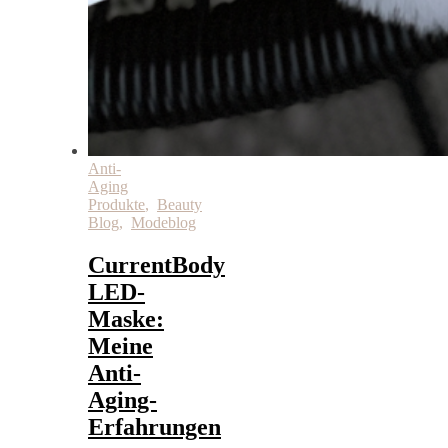
Anti-
Aging
Produkte
,
Beauty
Blog
,
Modeblog
CurrentBody
LED-
Maske:
Meine
Anti-
Aging-
Erfahrungen