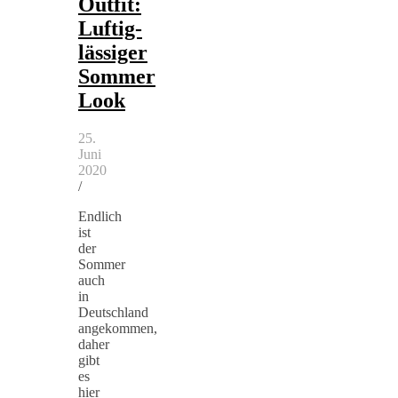
Outfit:
Luftig-
lässiger
Sommer
Look
25.
Juni
2020
/
Endlich
ist
der
Sommer
auch
in
Deutschland
angekommen,
daher
gibt
es
hier