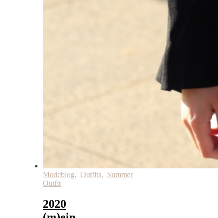
Modeblog
,
Outfits
,
Summer
Outfit
2020
(m)ein