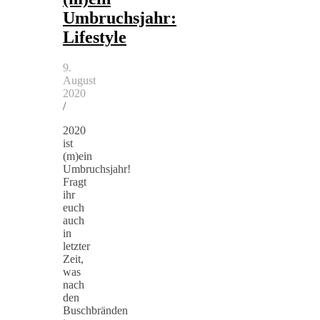
Umbruchsjahr:
Lifestyle
9.
August
2020
/
2020
ist
(m)ein
Umbruchsjahr!
Fragt
ihr
euch
auch
in
letzter
Zeit,
was
nach
den
Buschbränden