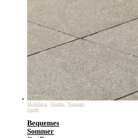
Modeblog
,
Outfits
,
Summer
Outfit
Bequemes
Sommer