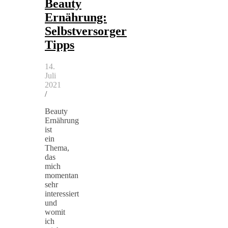
Beauty
Ernährung:
Selbstversorger
Tipps
14.
Juli
2021
/
Beauty
Ernährung
ist
ein
Thema,
das
mich
momentan
sehr
interessiert
und
womit
ich