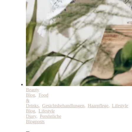
Beauty
Blog
,
Food
&
Drinks
,
Gesichtsbehandlungen
,
Haarpflege
,
Lifestyle
Blog
,
Lifestyle
Diary
,
Persönliche
Blogposts