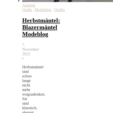
Autumn
Outfit
,
Modeblog
,
Outfits
Herbstmäntel:
Blazermäntel
Modeblog
7.
November
2022
/
Herbstmäntel
sind
schon
lange
nicht
mehr
wegzudenken.
Sie
sind
klassisch,
elegant