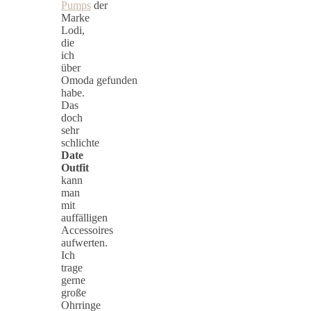
Pumps
der
Marke
Lodi,
die
ich
über
Omoda gefunden
habe.
Das
doch
sehr
schlichte
Date
Outfit
kann
man
mit
auffälligen
Accessoires
aufwerten.
Ich
trage
gerne
große
Ohrringe