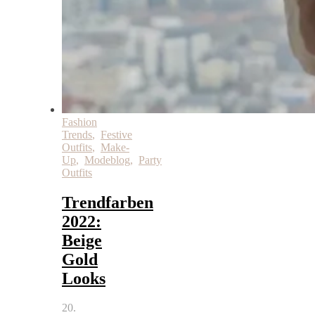
Fashion
Trends
,
Festive
Outfits
,
Make-
Up
,
Modeblog
,
Party
Outfits
Trendfarben
2022:
Beige
Gold
Looks
20.