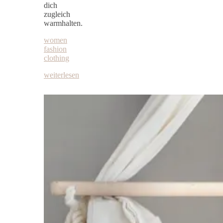
dich
zugleich
warmhalten.
women
fashion
clothing
weiterlesen