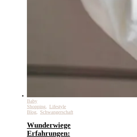
Baby
Shopping
,
Lifestyle
Blog
,
Schwangerschaft
Wunderwiege
Erfahrungen: