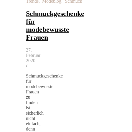
Trends
,
Modeblog
,
Schmuck
Schmuckgeschenke
für
modebewusste
Frauen
27.
Februar
2020
/
Schmuckgeschenke
für
modebewusste
Frauen
zu
finden
ist
sicherlich
nicht
einfach,
denn