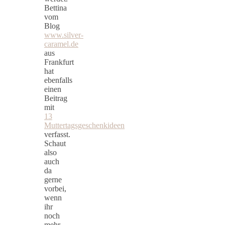
Bettina
vom
Blog
www.silver-
caramel.de
aus
Frankfurt
hat
ebenfalls
einen
Beitrag
mit
13
Muttertagsgeschenkideen
verfasst.
Schaut
also
auch
da
gerne
vorbei,
wenn
ihr
noch
mehr