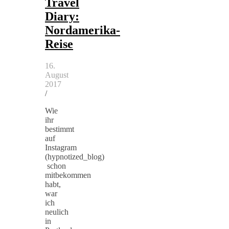
Travel
Diary:
Nordamerika-
Reise
16.
August
2017
/
Wie
ihr
bestimmt
auf
Instagram
(hypnotized_blog)
schon
mitbekommen
habt,
war
ich
neulich
in