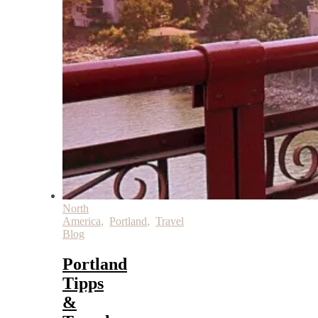
North
America
,
Portland
,
Travel
Blog
Portland
Tipps
&