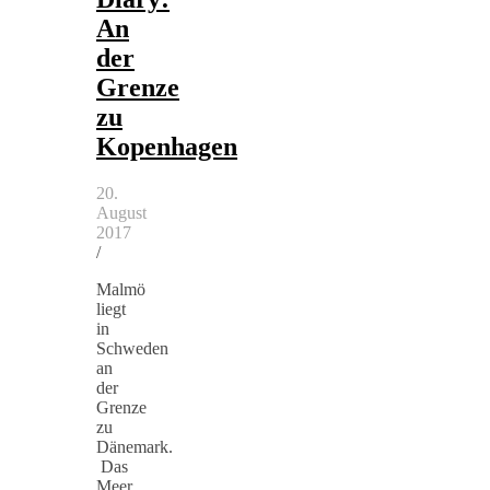
An
der
Grenze
zu
Kopenhagen
20.
August
2017
/
Malmö
liegt
in
Schweden
an
der
Grenze
zu
Dänemark.
Das
Meer