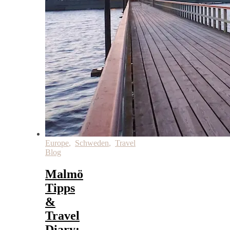
Europe
,
Schweden
,
Travel
Blog
Malmö
Tipps
&
Travel
Diary: