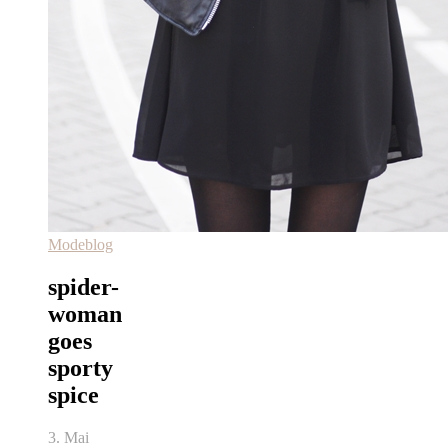
Modeblog
spider-
woman
goes
sporty
spice
3. Mai