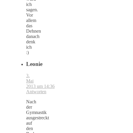
ich
sagen.
Vor
allem
das
Dehnen
danach
denk
ich
:)
Leonie
3.
Mai
2013 um 14:36
Antworten
Nach
der
Gymnastik
ausgestreckt
auf
den