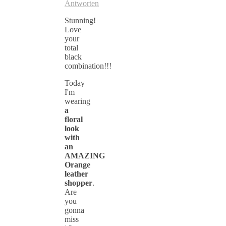
Antworten
Stunning!
Love
your
total
black
combination!!!
Today
I'm
wearing
a
floral
look
with
an
AMAZING
Orange
leather
shopper
.
Are
you
gonna
miss