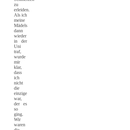
zu
erleiden.
Als ich
meine
Mädels
dann
wieder
in der
Uni
traf,
wurde
mir
klar,
dass
ich
nicht
die
einzige
war,
der es
so
ging.
Wir
waren
die