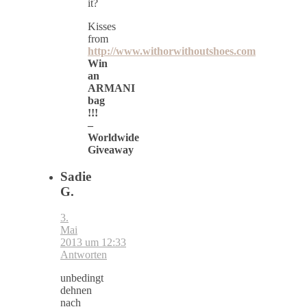
it?
Kisses
from
http://www.withorwithoutshoes.com
Win
an
ARMANI
bag
!!!
–
Worldwide
Giveaway
Sadie
G.
3.
Mai
2013 um 12:33
Antworten
unbedingt
dehnen
nach