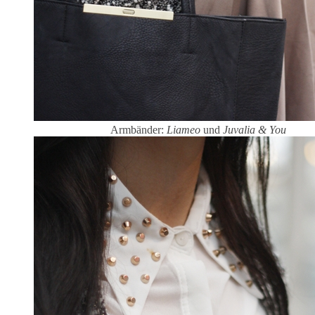
Armbänder:
Liameo
und
Juvalia & You