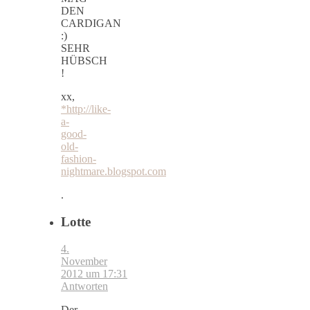
DEN
CARDIGAN
:)
SEHR
HÜBSCH
!
xx,
*http://like-
a-
good-
old-
fashion-
nightmare.blogspot.com
.
Lotte
4.
November
2012 um 17:31
Antworten
Der