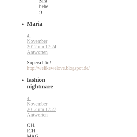
zara
hehe
:)
Maria
4.
November
2012 um 17:24
Antworten
Superschön!
http://welikewelove.blogspot.de/
fashion
nightmare
4.
November
2012 um 17:27
Antworten
OH.
ICH
MAG