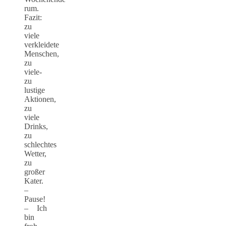
rum.
Fazit:
zu
viele
verkleidete
Menschen,
zu
viele-
zu
lustige
Aktionen,
zu
viele
Drinks,
zu
schlechtes
Wetter,
zu
großer
Kater.
–
Pause!
– Ich
bin