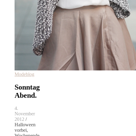
Modeblog
Sonntag
Abend.
4.
November
2012
/
Halloween
vorbei,
Wochenende