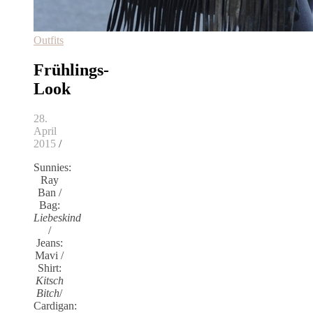
Outfits
Frühlings-
Look
28.
April
2015
/
Sunnies:
Ray
Ban /
Bag:
Liebeskind
/
Jeans:
Mavi /
Shirt:
Kitsch
Bitch
/
Cardigan: