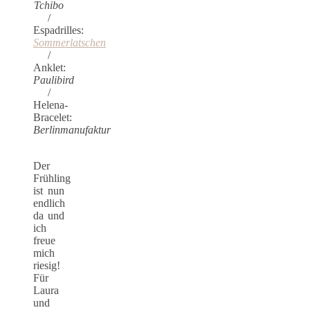
Tchibo
/
Espadrilles:
Sommerlatschen
/
Anklet:
Paulibird
/
Helena-
Bracelet:
Berlinmanufaktur
Der
Frühling
ist nun
endlich
da und
ich
freue
mich
riesig!
Für
Laura
und