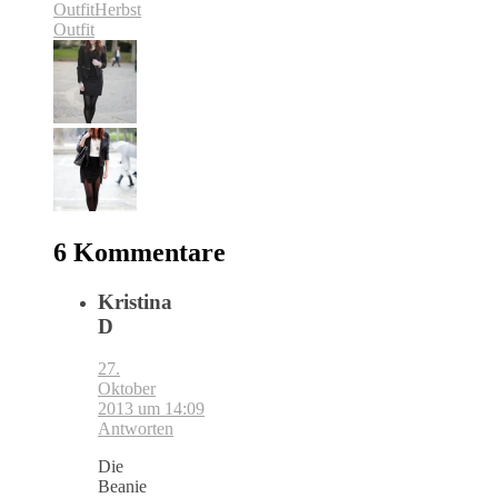
Outfit
Herbst
Outfit
6 Kommentare
Kristina
D
27.
Oktober
2013 um 14:09
Antworten
Die
Beanie