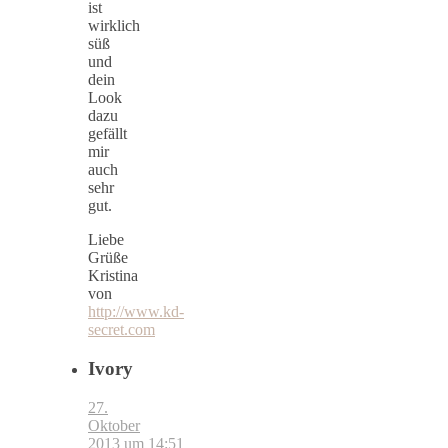
ist
wirklich
süß
und
dein
Look
dazu
gefällt
mir
auch
sehr
gut.
Liebe
Grüße
Kristina
von
http://www.kd-
secret.com
Ivory
27.
Oktober
2013 um 14:51