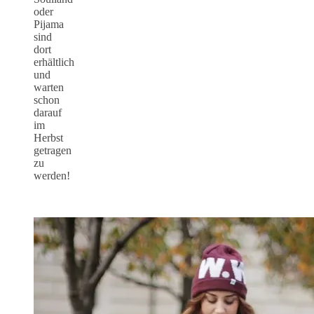
oder
Pijama
sind
dort
erhältlich
und
warten
schon
darauf
im
Herbst
getragen
zu
werden!