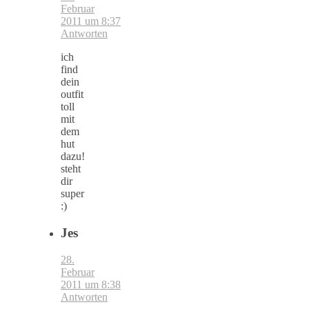
Februar
2011 um 8:37
Antworten
ich
find
dein
outfit
toll
mit
dem
hut
dazu!
steht
dir
super
:)
Jes
28.
Februar
2011 um 8:38
Antworten