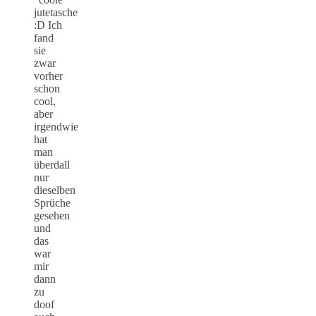
jutetasche
:D Ich
fand
sie
zwar
vorher
schon
cool,
aber
irgendwie
hat
man
überdall
nur
dieselben
Sprüche
gesehen
und
das
war
mir
dann
zu
doof