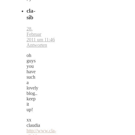
cla-
sib
28.
Februar
2011 um 11:46
Antworten
oh
guys
you
have
such
a
lovely
blog..
keep
it
up!
xx
claudia
http://www.cla-