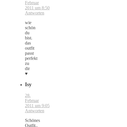
Februar
2011 um 8:50
Antworten
wie
schön
du
bist.
das
outfit
passt
perfekt
zu
dir
♥
Isy
28.
Februar
2011 um 9:05
Antworten
Schönes
Outfit..