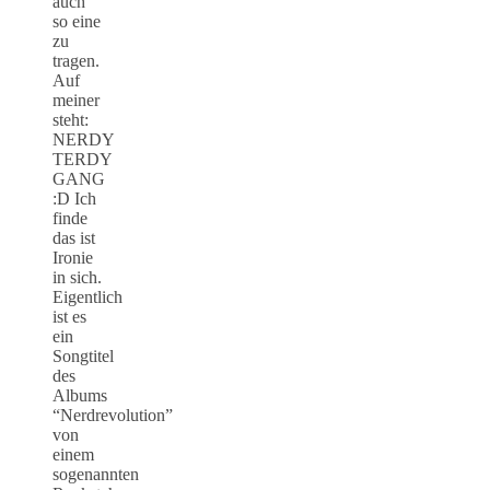
auch
so eine
zu
tragen.
Auf
meiner
steht:
NERDY
TERDY
GANG
:D Ich
finde
das ist
Ironie
in sich.
Eigentlich
ist es
ein
Songtitel
des
Albums
“Nerdrevolution”
von
einem
sogenannten