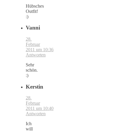
Hübsches
Outfit!
:)
Vanni
28.
Februar
2011 um 10:36
Antworten
Sehr
schön.
:)
Kerstin
28.
Februar
2011 um 10:40
Antworten
Ich
will