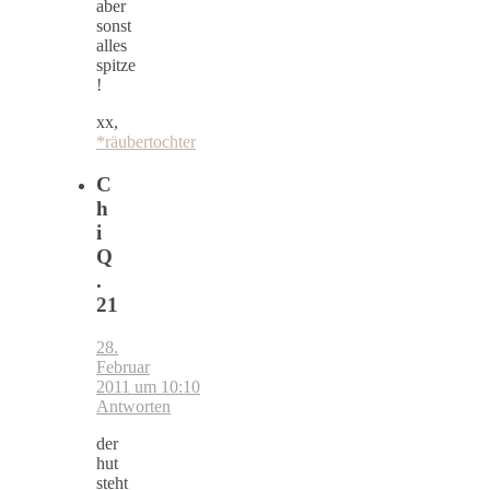
aber
sonst
alles
spitze
!
xx,
*räubertochter
C
h
i
Q
.
21
28.
Februar
2011 um 10:10
Antworten
der
hut
steht