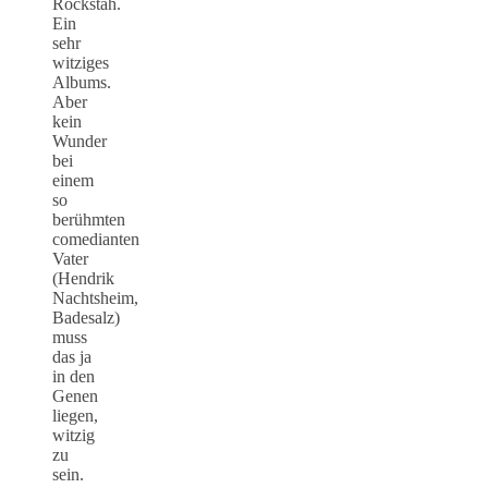
Rockstah.
Ein
sehr
witziges
Albums.
Aber
kein
Wunder
bei
einem
so
berühmten
comedianten
Vater
(Hendrik
Nachtsheim,
Badesalz)
muss
das ja
in den
Genen
liegen,
witzig
zu
sein.