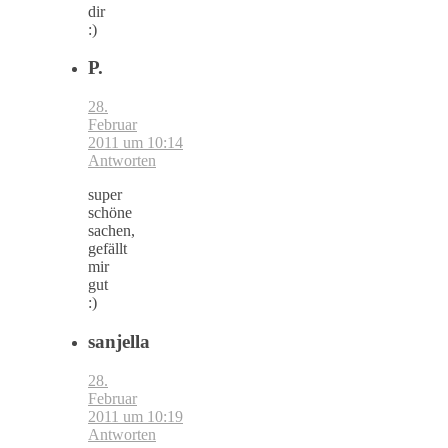
dir
:)
P.
28.
Februar
2011 um 10:14
Antworten
super
schöne
sachen,
gefällt
mir
gut
:)
sanjella
28.
Februar
2011 um 10:19
Antworten