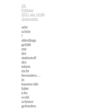
28.
Februar
2011 um 10:06
Antworten
sehr
schön
!
allerdings
gefällt
mir
der
statinstoff
des
tshirts
nicht
besonders…
in
baumwolle
hätte
ichs
wohl
schöner
gefunden.