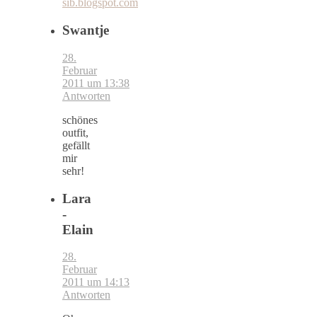
sib.blogspot.com
Swantje
28.
Februar
2011 um 13:38
Antworten
schönes
outfit,
gefällt
mir
sehr!
Lara
-
Elain
28.
Februar
2011 um 14:13
Antworten