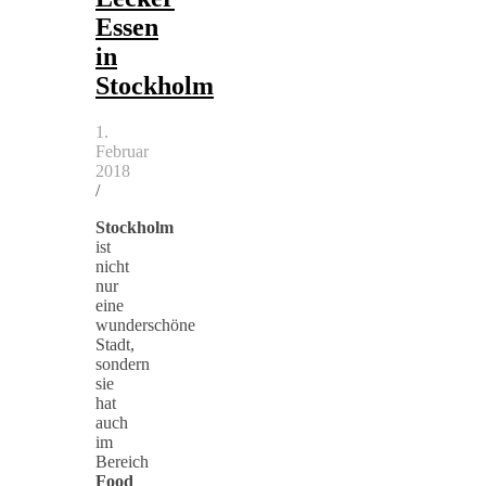
Essen
in
Stockholm
1.
Februar
2018
/
Stockholm
ist
nicht
nur
eine
wunderschöne
Stadt,
sondern
sie
hat
auch
im
Bereich
Food