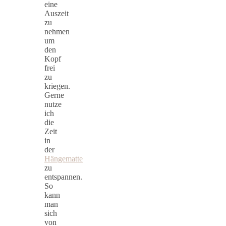
eine
Auszeit
zu
nehmen
um
den
Kopf
frei
zu
kriegen.
Gerne
nutze
ich
die
Zeit
in
der
Hängematte
zu
entspannen.
So
kann
man
sich
von