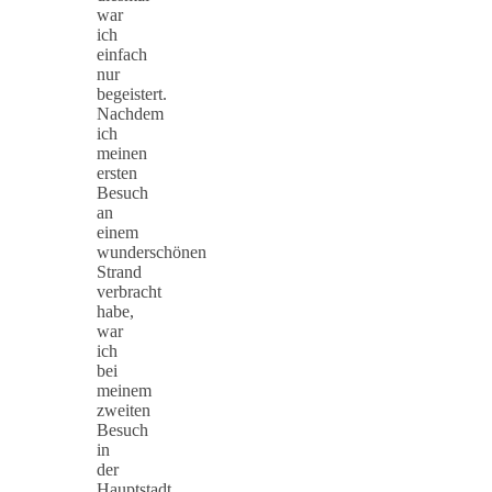
war
ich
einfach
nur
begeistert.
Nachdem
ich
meinen
ersten
Besuch
an
einem
wunderschönen
Strand
verbracht
habe,
war
ich
bei
meinem
zweiten
Besuch
in
der
Hauptstadt