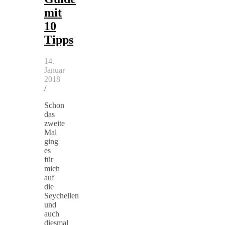
mit
10
Tipps
14.
Januar
2018
/
Schon
das
zweite
Mal
ging
es
für
mich
auf
die
Seychellen
und
auch
diesmal