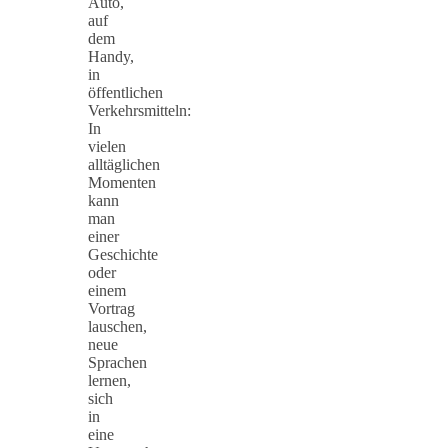
Auto,
auf
dem
Handy,
in
öffentlichen
Verkehrsmitteln:
In
vielen
alltäglichen
Momenten
kann
man
einer
Geschichte
oder
einem
Vortrag
lauschen,
neue
Sprachen
lernen,
sich
in
eine