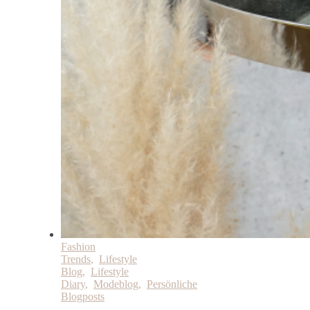
Fashion
Trends
,
Lifestyle
Blog
,
Lifestyle
Diary
,
Modeblog
,
Persönliche
Blogposts