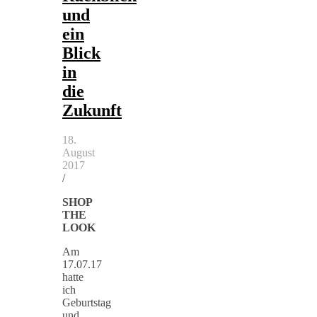
und
ein
Blick
in
die
Zukunft
18.
August
2017
/
SHOP
THE
LOOK
Am
17.07.17
hatte
ich
Geburtstag
und