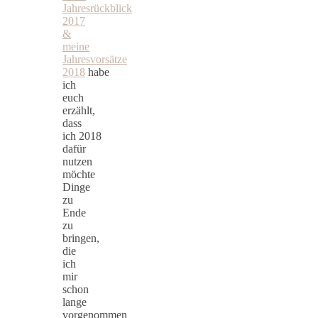
Jahresrückblick
2017
&
meine
Jahresvorsätze
2018
habe
ich
euch
erzählt,
dass
ich 2018
dafür
nutzen
möchte
Dinge
zu
Ende
zu
bringen,
die
ich
mir
schon
lange
vorgenommen