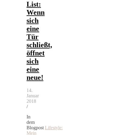
List:
Wenn
sich
eine
Tür
schließt,
öffnet
sich
eine
neue!
14.
Januar
2018
/
In
dem
Blogpost
Lifestyle:
Mein