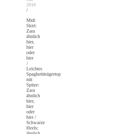
2016
/
Midi
Skirt:
Zara
ähnlich
hier,
hier
oder
hier
/
Leichtes
Spaghettiträgertop
mit
Spitze:
Zara
ähnlich
hier,
hier
oder
hier /
Schwarze
Heels:
ähnlich