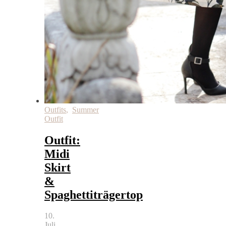
Outfits
,
Summer
Outfit
Outfit:
Midi
Skirt
&
Spaghettiträgertop
10.
Juli