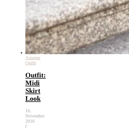
Autumn
Outfit
Outfit:
Midi
Skirt
Look
16.
November
2016
/