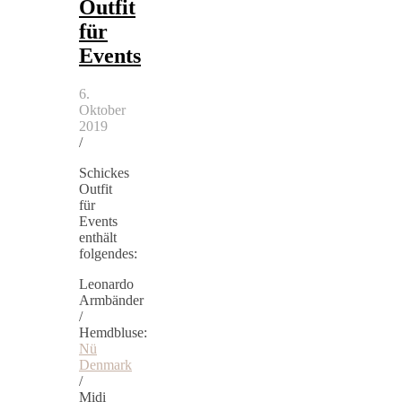
Outfit
für
Events
6.
Oktober
2019
/
Schickes
Outfit
für
Events
enthält
folgendes:
Leonardo
Armbänder
/
Hemdbluse:
Nü
Denmark
/
Midi