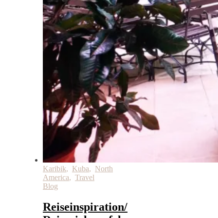
Karibik
,
Kuba
,
North
America
,
Travel
Blog
Reiseinspiration/