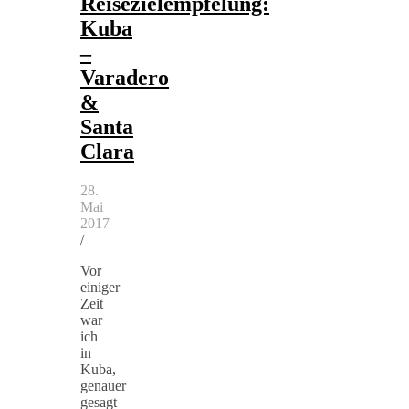
Reisezielempfelung:
Kuba
–
Varadero
&
Santa
Clara
28.
Mai
2017
/
Vor
einiger
Zeit
war
ich
in
Kuba,
genauer
gesagt