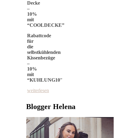
Decke
–
10%
mit
“COOLDECKE”
Rabattcode
für
die
selbstkühlenden
Kissenbezüge
–
10%
mit
“KUHLUNG10
”
weiterlesen
Blogger Helena