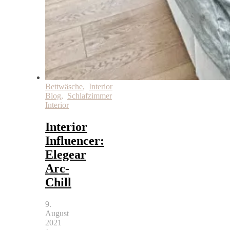
Bettwäsche
,
Interior
Blog
,
Schlafzimmer
Interior
Interior
Influencer:
Elegear
Arc-
Chill
9.
August
2021