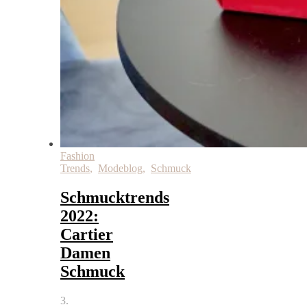
Fashion
Trends
,
Modeblog
,
Schmuck
Schmucktrends
2022:
Cartier
Damen
Schmuck
3.