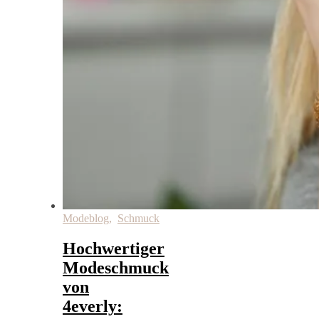
Modeblog
,
Schmuck
Hochwertiger
Modeschmuck
von
4everly: