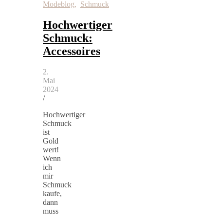
Modeblog
,
Schmuck
Hochwertiger
Schmuck:
Accessoires
2.
Mai
2024
/
Hochwertiger
Schmuck
ist
Gold
wert!
Wenn
ich
mir
Schmuck
kaufe,
dann
muss