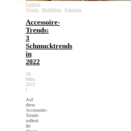
Fashion
Trends
,
Modeblog
,
Schmuck
Accessoire-
Trends:
3
Schmucktrends
in
2022
10.
März
2022
/
Auf
diese
Accessoire-
Trends
solltest
ihr