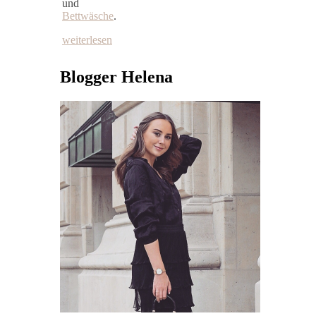
und
Bettwäsche
.
weiterlesen
Blogger Helena