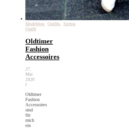
Modeblog
,
Outfits
,
Spring
Outfit
Oldtimer
Fashion
Accessoires
27.
Mai
2020
/
Oldtimer
Fashion
Accessoires
sind
für
mich
ein