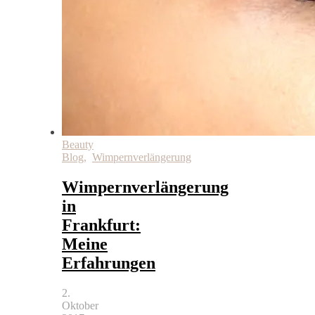
Beauty
Blog
,
Wimpernverlängerung
Wimpernverlängerung
in
Frankfurt:
Meine
Erfahrungen
2.
Oktober