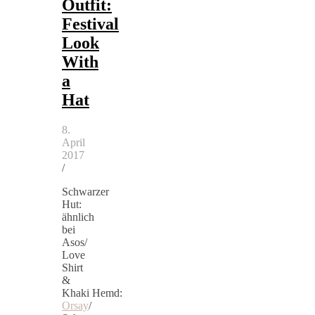
Outfit:
Festival
Look
With
a
Hat
8.
April
2017
/
Schwarzer
Hut:
ähnlich
bei
Asos/
Love
Shirt
&
Khaki Hemd:
Orsay
/