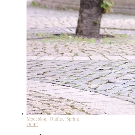
Modeblog
,
Outfits
,
Spring
Outfit