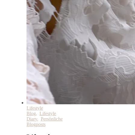
Lifestyle
Blog
,
Lifestyle
Diary
,
Persönliche
Blogposts