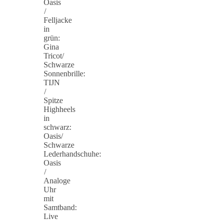
Oasis
/
Felljacke
in
grün:
Gina
Tricot/
Schwarze
Sonnenbrille:
TIJN
/
Spitze
Highheels
in
schwarz:
Oasis/
Schwarze
Lederhandschuhe:
Oasis
/
Analoge
Uhr
mit
Samtband:
Live