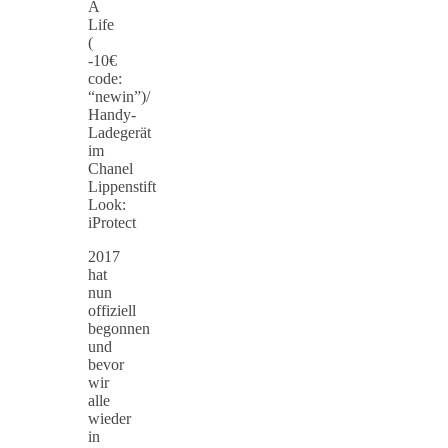
A
Life
(
-10€
code:
“newin”)/
Handy-
Ladegerät
im
Chanel
Lippenstift
Look:
iProtect
2017
hat
nun
offiziell
begonnen
und
bevor
wir
alle
wieder
in