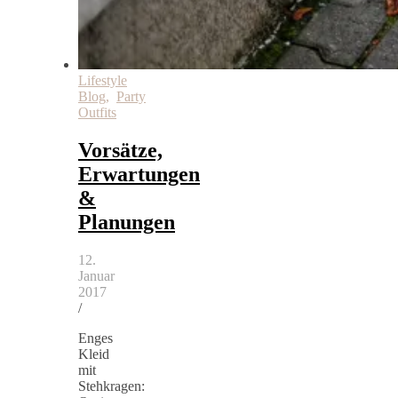
Lifestyle
Blog
,
Party
Outfits
Vorsätze,
Erwartungen
&
Planungen
12.
Januar
2017
/
Enges
Kleid
mit
Stehkragen: