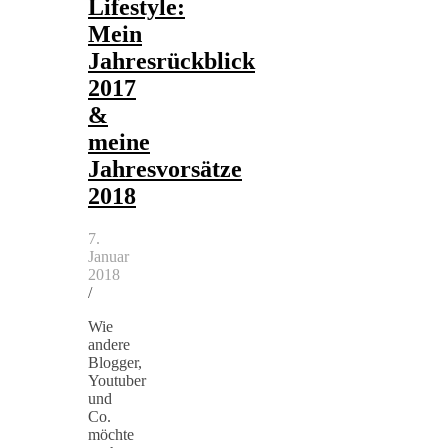
Lifestyle:
Mein
Jahresrückblick
2017
&
meine
Jahresvorsätze
2018
7.
Januar
2018
/
Wie
andere
Blogger,
Youtuber
und
Co.
möchte