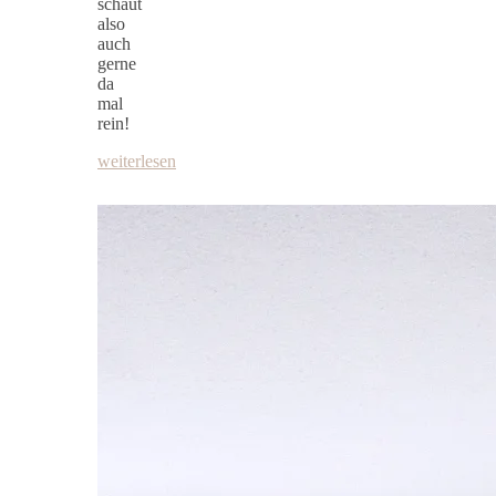
schaut
also
auch
gerne
da
mal
rein!
weiterlesen