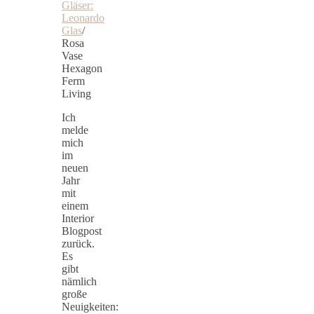
Gläser:
Leonardo
Glas
/
Rosa
Vase
Hexagon
Ferm
Living
Ich
melde
mich
im
neuen
Jahr
mit
einem
Interior
Blogpost
zurück.
Es
gibt
nämlich
große
Neuigkeiten: