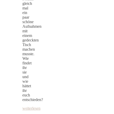
gleich
mal
ein
paar
schöne
Aufnahmen
mit
einem
gedeckten
Tisch
machen
musste.
Wie
findet
ihr
sie
und
wie
hättet
ihr
euch
entschieden?
weiterlesen