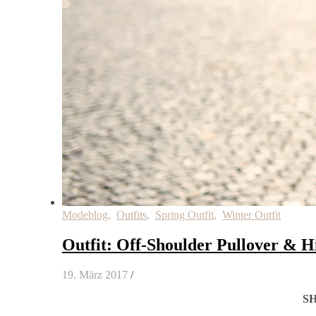
Modeblog
,
Outfits
,
Spring Outfit
,
Winter Outfit
Outfit: Off-Shoulder Pullover & H
19. März 2017
/
S