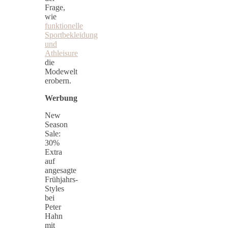
Frage,
wie
funktionelle
Sportbekleidung
und
Athleisure
die
Modewelt
erobern.
Werbung
New
Season
Sale:
30%
Extra
auf
angesagte
Frühjahrs-
Styles
bei
Peter
Hahn
mit