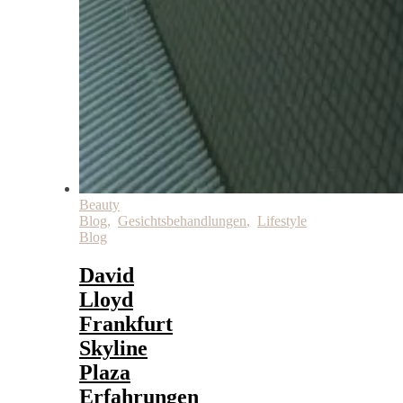
Beauty
Blog
,
Gesichtsbehandlungen
,
Lifestyle
Blog
David
Lloyd
Frankfurt
Skyline
Plaza
Erfahrungen