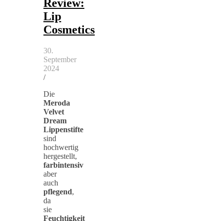
Review:
Lip
Cosmetics
30.
September
2024
/
Die
Meroda
Velvet
Dream
Lippenstifte
sind
hochwertig
hergestellt,
farbintensiv
aber
auch
pflegend
,
da
sie
Feuchtigkeit