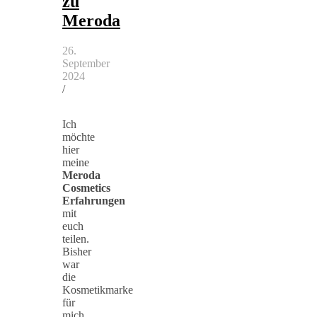
zu
Meroda
26.
September
2024
/
Ich
möchte
hier
meine
Meroda
Cosmetics
Erfahrungen
mit
euch
teilen.
Bisher
war
die
Kosmetikmarke
für
mich