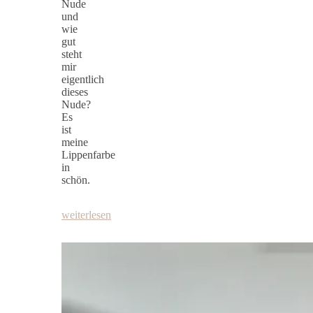
Nude
und
wie
gut
steht
mir
eigentlich
dieses
Nude?
Es
ist
meine
Lippenfarbe
in
schön.
weiterlesen