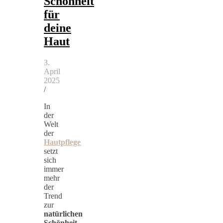
Schönheit
für
deine
Haut
3.
April
2025
/
In
der
Welt
der
Hautpflege
setzt
sich
immer
mehr
der
Trend
zur
natürlichen
Schönheit