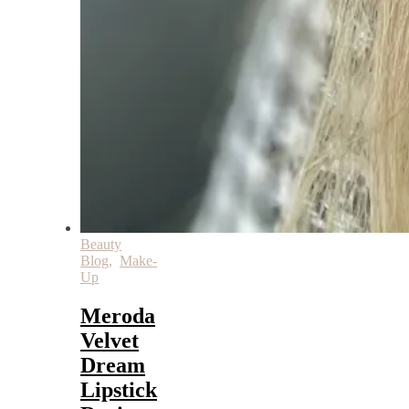
Beauty
Blog
,
Make-
Up
Meroda
Velvet
Dream
Lipstick